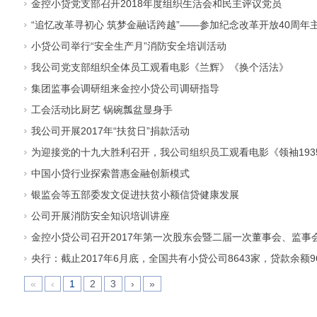
金控小贷党支部召开2018年度组织生活会和民主评议党员
“追忆改革寻初心 筑梦金融话跨越”——参加纪念改革开放40周年
小贷公司举行“安全生产月”消防安全培训活动
我公司党支部组织全体员工观看电影《兰辉》《换个活法》
集团监事会调研组来金控小贷公司调研指导
工会活动比厨艺 锅碗瓢盆显身手
我公司开展2017年“扶贫日”捐款活动
为迎接党的十九大胜利召开，我公司组织员工观看电影《领袖193
中国小贷行业探索普惠金融创新模式
银监会等五部委发文促进扶贫小额信贷健康发展
公司开展消防安全知识培训讲座
金控小贷公司召开2017年第一次股东会暨二届一次董事会、监事
央行：截止2017年6月底，全国共有小贷公司8643家，贷款余额9
«
‹
1
2
3
›
»