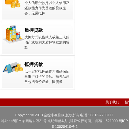
个人信用贷款是以个人信用及
还款能力作为基础的贷款服
务，无需抵押
质押贷款
质押方式以借款人或第三人的
动产或权利为质押物发放的贷
款
抵押贷款
以一定的抵押品作为物品保证
向银行取得的贷款。抵押品通
常包括有价证券、国债券...
关于我们
|
招
Copyright © 2013
金控小额贷款 版权所有 电话：
0816-2208111
地址：绵阳市临园路东段21号.光明华都4楼（建设银行对面） 邮编：
621000
蜀ICP
备13028410号-1