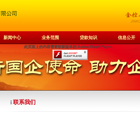
新闻中心
业务范围
贷款知识
信息公开
此页面上的内容需要较新版本的 Adobe Flash Player。
联系我们