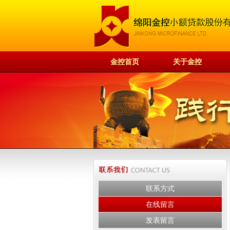
金控首页
关于金控
联系方式
在线留言
发表留言