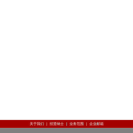
关于我们
|
招贤纳士
|
业务范围
|
企业邮箱