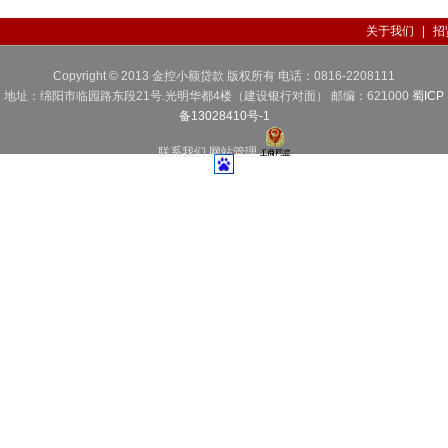
关于我们
|
招
Copyright © 2013
金控小额贷款 版权所有 电话：
0816-2208111
地址：绵阳市临园路东段21号.光明华都4楼（建设银行对面） 邮编：
621000
蜀ICP
备13028410号-1
联系我们
网站管理