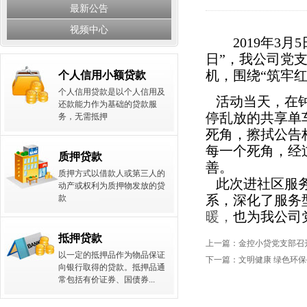
最新公告
视频中心
2019
年
3
月
5
日”，我公司党
机，围绕“筑牢
个人信用小额贷款
个人信用贷款是以个人信用及
活动当天，在钟
还款能力作为基础的贷款服
停乱放的共享单
务，无需抵押
死角，擦拭公告
每一个死角，经
质押贷款
善。
质押方式以借款人或第三人的
此次进社区服
动产或权利为质押物发放的贷
系，深化了服务
款
暖，
也为我公司
抵押贷款
上一篇：
金控小贷党支部召
以一定的抵押品作为物品保证
下一篇：
文明健康 绿色环保
向银行取得的贷款。抵押品通
常包括有价证券、国债券...